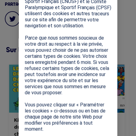
Sportif Français (CNOSF) et le Comité
PARTAGES
Paralympique et Sportif Français (CPSF)
utilisent des cookies et autres traceurs
sur ce site afin de permettre votre
navigation et son utilisation.
Parce que nous sommes soucieux de
votre droit au respect à la vie privée,
Sur la même thématique (12)
vous pouvez choisir de ne pas autoriser
certains types de cookies. Votre choix
sera enregistré pendant 6 mois. Si vous
Image
Image
Im
refusez certains types de cookies, cela
Cette ressource vise à
Cette ressource
peut toutefois avoir une incidence sur
transmettre les valeurs
présente les notions
votre expérience du site et sur les
universelles
fondamentales des Jeux
services que nous sommes en mesure
fondamentales du sport:
Olympiques.
de vous proposer.
le respect, l'équité et
l'inclusion.
Vous pouvez cliquer sur « Paramétrer
les cookies » ci-dessous ou en bas de
chaque page de notre site Web pour
Kit « Les valeurs
Connaissez-vous
modifier vos préférences à tout
du sport dans
les Jeux
moment.
chaque classe »
Olympiques ?