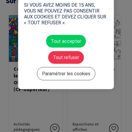
Sur la même thématique (12)
SI VOUS AVEZ MOINS DE 15 ANS,
VOUS NE POUVEZ PAS CONSENTIR
AUX COOKIES ET DEVEZ CLIQUER SUR
Image
Image
Im
Cette ressource
Donnez de la couleur au
« TOUT REFUSER ».
présente les notions
parc olympique !
fondamentales des Jeux
Olympiques.
Tout accepter
Tout refuser
Connaissez-vous
Parc olympique à
Paramétrer les cookies
les Jeux
colorier (Tous
Olympiques ?
niveaux)
(CP-Supérieur)
Activités
Expositions et
pédagogiques
affiches