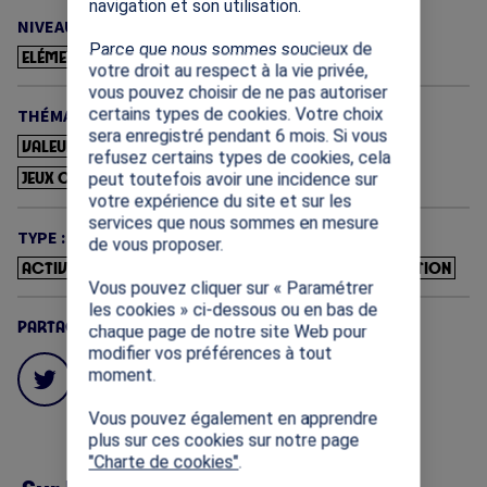
navigation et son utilisation.
NIVEAU :
Parce que nous sommes soucieux de
ELÉMENTAIRE
COLLÈGE
votre droit au respect à la vie privée,
vous pouvez choisir de ne pas autoriser
certains types de cookies. Votre choix
THÉMATIQUE :
sera enregistré pendant 6 mois. Si vous
VALEURS OLYMPIQUES ET PARALYMPIQUES
refusez certains types de cookies, cela
JEUX OLYMPIQUES ET PARALYMPIQUES
peut toutefois avoir une incidence sur
votre expérience du site et sur les
services que nous sommes en mesure
TYPE :
de vous proposer.
ACTIVITÉS PÉDAGOGIQUES
DOCUMENTS D'INFORMATION
Vous pouvez cliquer sur « Paramétrer
les cookies » ci-dessous ou en bas de
PARTAGES
chaque page de notre site Web pour
modifier vos préférences à tout
moment.
Vous pouvez également en apprendre
plus sur ces cookies sur notre page
"Charte de cookies"
.