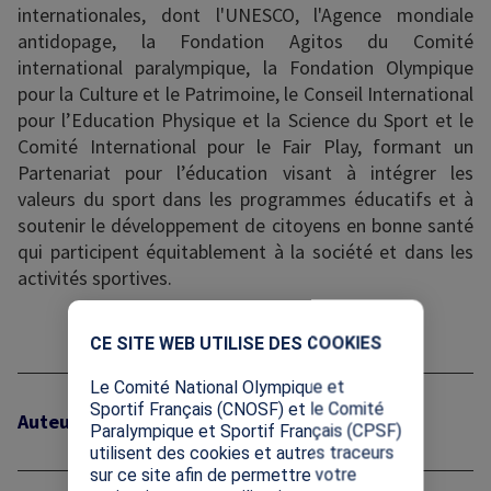
internationales, dont l'UNESCO, l'Agence mondiale
antidopage, la Fondation Agitos du Comité
international paralympique, la Fondation Olympique
pour la Culture et le Patrimoine, le Conseil International
pour l’Education Physique et la Science du Sport et le
Comité International pour le Fair Play, formant un
Partenariat pour l’éducation visant à intégrer les
valeurs du sport dans les programmes éducatifs et à
soutenir le développement de citoyens en bonne santé
qui participent équitablement à la société et dans les
activités sportives.
X
CE SITE WEB UTILISE DES COOKIES
Le Comité National Olympique et
Sportif Français (CNOSF) et le Comité
Auteur : UNESCO
Paralympique et Sportif Français (CPSF)
utilisent des cookies et autres traceurs
sur ce site afin de permettre votre