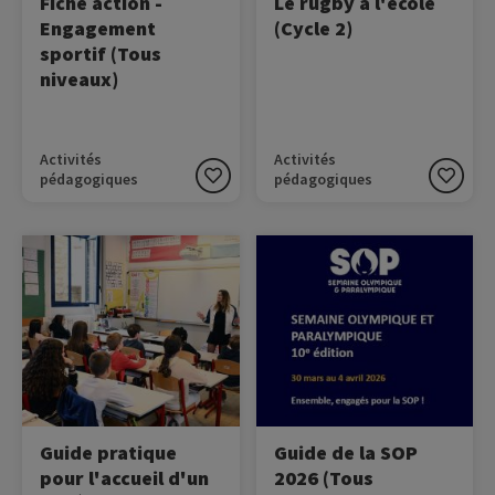
Fiche action -
Le rugby à l'école
Engagement
(Cycle 2)
sportif (Tous
niveaux)
Activités
Activités
pédagogiques
pédagogiques
Image
Image
Cette ressource
Un guide clé-en-main pour
rassemble quelques
vous accompagner dans la
conseils pour accueillir un
SOP 2026 !
athlète dans sa classe.
Guide pratique
Guide de la SOP
pour l'accueil d'un
2026 (Tous