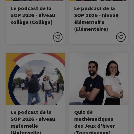
Le podcast de la
Le podcast de la
SOP 2026 - niveau
SOP 2026 - niveau
collège (Collège)
élémentaire
(Elémentaire)
Image
Image
Ecoutez le podcast de la
Dans cette vidéo, Nikola
SOP !
Karabatic et Marie Bochet
testent leurs
compétences en
mathématiques.
Le podcast de la
Quiz de
SOP 2026 - niveau
mathématiques
maternelle
des Jeux d'hiver
(Maternelle)
(Tous niveaux)