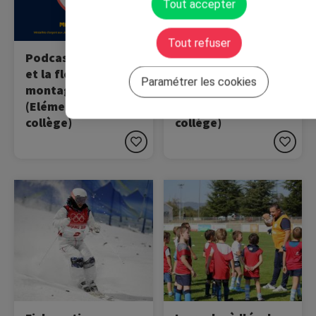
Tout accepter
Tout refuser
Podcast - La faune
Podcast - Tourisme
et la flore de
et déplacement à la
Paramétrer les cookies
montagne
montagne
(Elémentaire et
(Elémentaire et
collège)
collège)
Image
Image
A l'approche de la Semaine
Découvrez tout ce qu'il y a
Olympique et
à savoir sur la pratique du
Paralympique 2026, cette
Rugby en EPS grâce à
troisième fiche action vous
cette ressource dédiée !
propose de découvrir le
bénévolat !