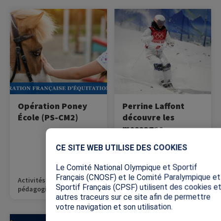
Image
Image
L’opération Poney École,
À l’approche des Jeux
portée par la Fédération
olympiques d’hiver de
Française d’Équitation, vise
Milan-Cortina 2026, Perrine
à faire découvrir
Laffont, championne
l’équitation aux élèves
française de ski de
dans un cadre
bosses, découvre une
pédagogique et sécurisé.
série de messages
d’encouragement qui lui
sont adressés.
Opération Poney
Perrine Laffont
École (PS-CM2)
découvre les
messages
X
d’encouragement
CE SITE WEB UTILISE DES COOKIES
avant les Jeux de
Milan-Cortina 2026
Le Comité National Olympique et Sportif
! (Tous niveaux)
Français (CNOSF) et le Comité Paralympique et
Activités
Sportif Français (CPSF) utilisent des cookies e
pédagogiques
autres traceurs sur ce site afin de permettre
votre navigation et son utilisation.
Image
Image