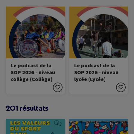
Image
Image
Ecoutez le podcast de la
Ecoutez le podcast de la
SOP !
SOP !
Le podcast de la
Le podcast de la
SOP 2026 - niveau
SOP 2026 - niveau
collège (Collège)
lycée (Lycée)
201 résultats
Image
Image
Cette ressource vise à
Cette ressource présente
transmettre les valeurs
les notions fondamentales