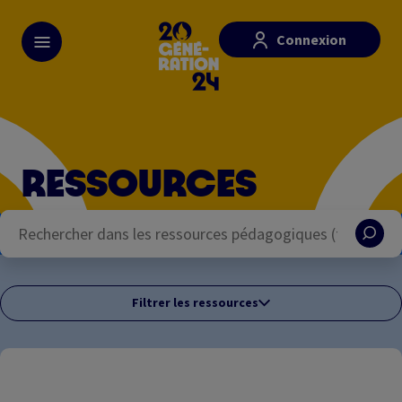
Skip
Paramétrer les cookies
to
Connexion
main
content
RESSOURCES
Filtrer les ressources