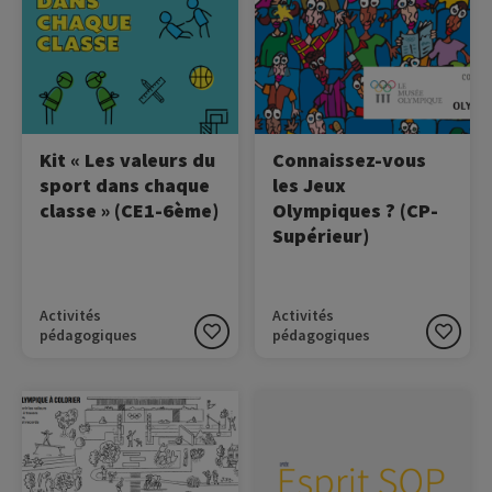
universelles
des Jeux Olympiques.
fondamentales du sport: le
respect, l'équité et
l'inclusion.
Kit « Les valeurs du
Connaissez-vous
sport dans chaque
les Jeux
classe » (CE1-6ème)
Olympiques ? (CP-
Supérieur)
Activités
Activités
pédagogiques
pédagogiques
Image
Image
Donnez de la couleur au
Découvrez la gazette de la
parc olympique !
SOP 2026 !