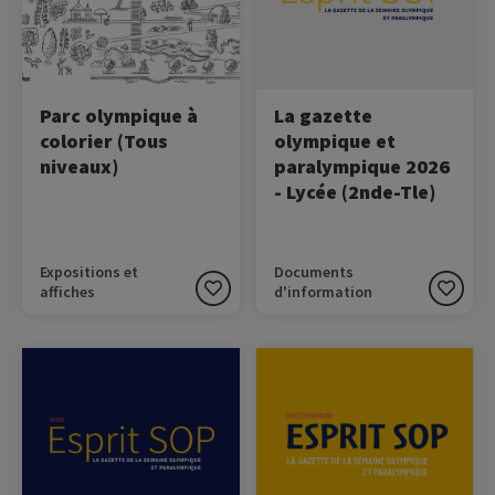
Parc olympique à
La gazette
colorier (Tous
olympique et
niveaux)
paralympique 2026
- Lycée (2nde-Tle)
Expositions et
Documents
affiches
d'information
Image
Image
Découvrez la gazette de la
Découvrez la gazette de la
SOP 2026 !
SOP 2026 !