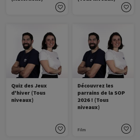
Image
Image
Dans cette vidéo, Nikola
Deux des plus grands
Karabatic et Marie Bochet
palmarès du sport français
testent leurs
parrainent la SOP 2026,
connaissances sur les Jeux
découvrez-les !
Olympiques et
Paralympiques d’hiver.
Quiz des Jeux
Découvrez les
d'hiver (Tous
parrains de la SOP
niveaux)
2026 ! (Tous
niveaux)
Film