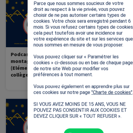
Ecoutez le podcast avec
Ecoutez le podcast avec
Parce que nous sommes soucieux de votre
Marie Martinod !
Marie Martinod !
droit au respect à la vie privée, vous pouvez
choisir de ne pas autoriser certains types de
cookies. Votre choix sera enregistré pendant 6
mois. Si vous refusez certains types de cookies
cela peut toutefois avoir une incidence sur
votre expérience du site et sur les services que
nous sommes en mesure de vous proposer.
Podcast - La
Podcast - Le cycle
Vous pouvez cliquer sur « Paramétrer les
montagne en été
de l'eau
cookies » ci-dessous ou en bas de chaque page
(Elémentaire et
(Elémentaire et
de notre site Web pour modifier vos
collège)
collège)
préférences à tout moment.
Vous pouvez également en apprendre plus sur
ces cookies sur notre page
"Charte de cookies"
Image
Image
SI VOUS AVEZ MOINS DE 15 ANS, VOUS NE
Ecoutez le podcast avec
Ecoutez le podcast avec
POUVEZ PAS CONSENTIR AUX COOKIES ET
Marie Martinod !
Marie Martinod !
DEVEZ CLIQUER SUR « TOUT REFUSER ».