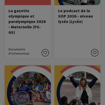
La gazette
Le podcast de la
olympique et
SOP 2026 - niveau
paralympique 2026
lycée (Lycée)
- Maternelle (PS-
GS)
Documents
d'information
Image
Image
Ecoutez le podcast de la
Ecoutez le podcast de la
SOP !
SOP !