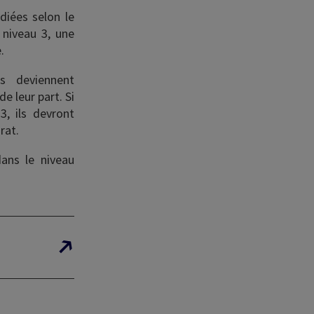
diées selon le
 niveau 3, une
e.
ls deviennent
e leur part. Si
, ils devront
orat.
dans le niveau