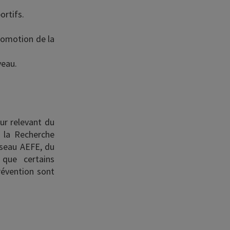
ortifs.
romotion de la
veau.
ur relevant du
e la Recherche
éseau AEFE, du
 que certains
révention sont