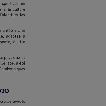
 sportives en
r à la culture
identifier les
gmentée » afin
ble, adaptée à
nneté, la lutte
nce physique et
 Ce label a été
Paralympiques
2030
erelles avec le