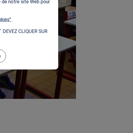
e de notre site Web pour
okies"
.
T DEVEZ CLIQUER SUR
s