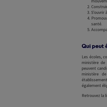
mouveme
Construi
S'ouvrir 
Promouvo
santé.
Accompag
Qui peut ê
Les écoles, c
ministère de 
peuvent candi
ministère de
établissement
également élig
Retrouvez la l