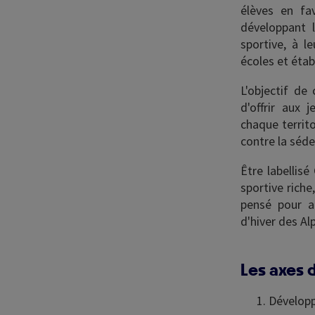
élèves en fa
développant l
sportive, à l
écoles et éta
L'objectif de
d'offrir aux 
chaque territo
contre la séd
Être labellisé
sportive riche
pensé pour a
d'hiver des Al
Les axes
Développ