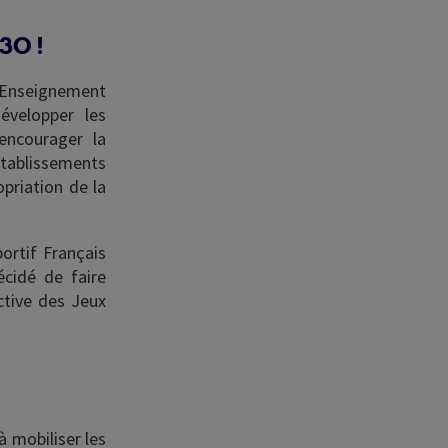
30 !
l'Enseignement
évelopper les
encourager la
établissements
opriation de la
ortif Français
écidé de faire
ctive des Jeux
à mobiliser les