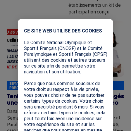
établissements un kit de
participation conçu
Image
Image
X
CE SITE WEB UTILISE DES COOKIES
Le Comité National Olympique et
Sportif Français (CNOSF) et le Comité
Paralympique et Sportif Français (CPSF)
utilisent des cookies et autres traceurs
sur ce site afin de permettre votre
navigation et son utilisation.
Parce que nous sommes soucieux de
SEMAINE OLYMPIQUE ET
SEMAINE OLYMPIQUE ET
PARALYMPIQUE
PARALYMPIQUE
votre droit au respect à la vie privée,
Tentez de gagner
Ensemble, engagés
vous pouvez choisir de ne pas autoriser
certains types de cookies. Votre choix
une visite virtuel...
pour la SOP avec
sera enregistré pendant 6 mois. Si vous
...
Dans le cadre de la
refusez certains types de cookies, cela
L'aventure olympique et
Semaine Olympique et
peut toutefois avoir une incidence sur
paralympique continue,
Paralympique 2026, le
votre expérience du site et sur les
services que nous sommes en mesure
embarquez dans la 10ème