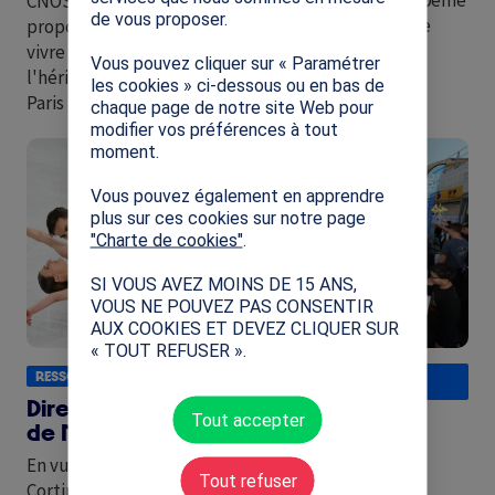
CNOSF et le CPSF
de vous proposer.
édition de la Semaine
proposent à vos élèves de
Olympique et
vivre autrement
Vous pouvez cliquer sur « Paramétrer
Paralympique !
l'héritage des Jeux de
les cookies » ci-dessous ou en bas de
Paris
chaque page de notre site Web pour
modifier vos préférences à tout
Image
Image
moment.
Vous pouvez également en apprendre
plus sur ces cookies sur notre page
"Charte de cookies"
.
SI VOUS AVEZ MOINS DE 15 ANS,
VOUS NE POUVEZ PAS CONSENTIR
AUX COOKIES ET DEVEZ CLIQUER SUR
« TOUT REFUSER ».
SEMAINE OLYMPIQUE ET
RESSOURCE PÉDAGOGIQUE
PARALYMPIQUE
Direction les Jeux
SOP 2026 :
Tout accepter
de Milan-Cortina...
ouverture des
En vue des Jeux de Milan-
inscriptio...
Tout refuser
Cortina 2026, découvrez