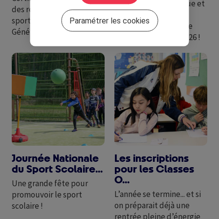
La Semaine Olympique et
des ressources autour des
Paralympique est de
sports d'hiver sur
Paramétrer les cookies
retour : déposez votre
Génération 2024 !
projet pour la SOP 2026 !
Image
Image
Journée Nationale
Les inscriptions
du Sport Scolaire...
pour les Classes
O...
Une grande fête pour
L’année se termine... et si
promouvoir le sport
on préparait déjà une
scolaire !
rentrée pleine d’énergie