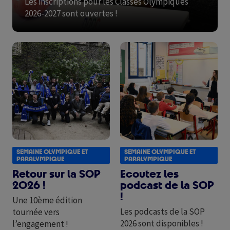
Les inscriptions pour les Classes Olympiques
2026-2027 sont ouvertes !
Image
Image
SEMAINE OLYMPIQUE ET
SEMAINE OLYMPIQUE ET
PARALYMPIQUE
PARALYMPIQUE
Retour sur la SOP
Ecoutez les
2026 !
podcast de la SOP
!
Une 10ème édition
Les podcasts de la SOP
tournée vers
2026 sont disponibles !
l’engagement !