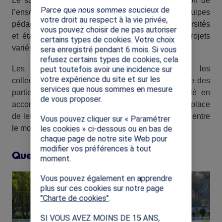
Le succès de cette édition repose sur l’implication de
Parce que nous sommes soucieux de
l’ensemble des acteurs éducatifs et sportifs. Les équipes
votre droit au respect à la vie privée,
pédagogiques des écoles, collèges, lycées, universités
vous pouvez choisir de ne pas autoriser
et établissements spécialisés ont proposé des projets
certains types de cookies. Votre choix
variés et adaptés à chaque public.
sera enregistré pendant 6 mois. Si vous
refusez certains types de cookies, cela
Les structures déconcentrées du CNOSF, les
peut toutefois avoir une incidence sur
votre expérience du site et sur les
collectivités, les ambassadeurs SOP et l'ensemble des
services que nous sommes en mesure
parties prenantes ont également joué un rôle clé en
de vous proposer.
accompagnant les établissements dans la mise en place
de leurs initiatives et en favorisant les passerelles entre
Vous pouvez cliquer sur « Paramétrer
le monde sportif et éducatif.
les cookies » ci-dessous ou en bas de
chaque page de notre site Web pour
modifier vos préférences à tout
Quelques images de la SOP 2026...
moment.
Image
I
Vous pouvez également en apprendre
plus sur ces cookies sur notre page
"Charte de cookies"
.
SI VOUS AVEZ MOINS DE 15 ANS,