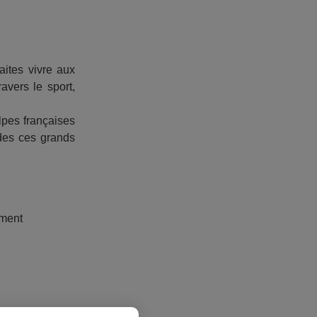
faites vivre aux
avers le sport,
lpes françaises
 des ces grands
ement