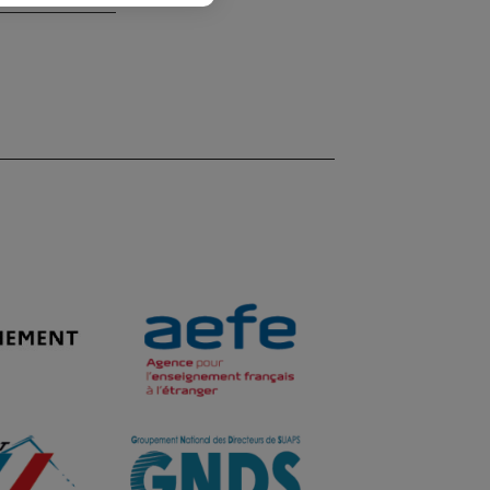
Image
Image