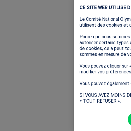
- Un challenge 
CE SITE WEB UTILISE 
- Et bien plus 
Le Comité National Olymp
utilisent des cookies et 
Plus d’informa
Parce que nous sommes so
autoriser certains types 
de cookies, cela peut tou
sommes en mesure de vo
Déposer mon 
Vous pouvez cliquer sur 
modifier vos préférence
Vous pouvez également e
Retrouvez votr
!
SI VOUS AVEZ MOINS D
« TOUT REFUSER ».
Les projets 