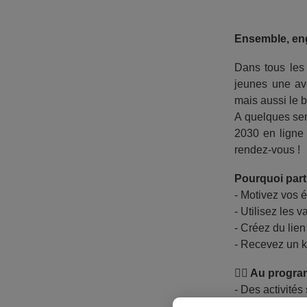
Ensemble, en
Dans tous les é
jeunes une ave
mais aussi le b
A quelques sem
2030 en ligne 
rendez-vous !
Pourquoi part
- Motivez vos 
- Utilisez les
- Créez du lien
- Recevez un ki
🏃‍♂️
Au progra
- Des activité
- Des activité