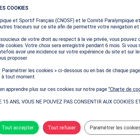
collectif pour renforcer l’esprit d’équipe
DES COOKIES
encore pour poursuivre l’élan olympique et paralympique !
ique et Sportif Français (CNOSF) et le Comité Paralympique et
autres traceurs sur ce site afin de permettre votre navigation et s
tions et de ressources à venir…
ucieux de votre droit au respect à la vie privée, vous pouvez c
de cookies. Votre choix sera enregistré pendant 6 mois. Si vous
tefois avoir une incidence sur votre expérience du site et sur l
us proposer.
projet
« Paramétrer les cookies » ci-dessous ou en bas de chaque pag
s à tout moment.
n apprendre plus sur ces cookies sur notre page
"Charte de co
e projet et tous ceux inscrits à la SOP 2026 sur la carte inte
E 15 ANS, VOUS NE POUVEZ PAS CONSENTIR AUX COOKIES E
Tout accepter
Tout refuser
Paramétrer les cookie
2026