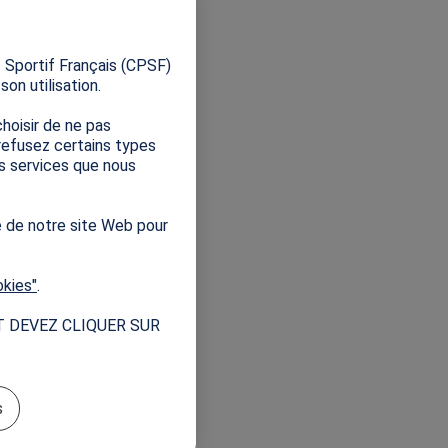
X
 Sportif Français (CPSF)
on utilisation.
hoisir de ne pas
 refusez certains types
es services que nous
e de notre site Web pour
okies"
.
ractive dédiée
T DEVEZ CLIQUER SUR
s