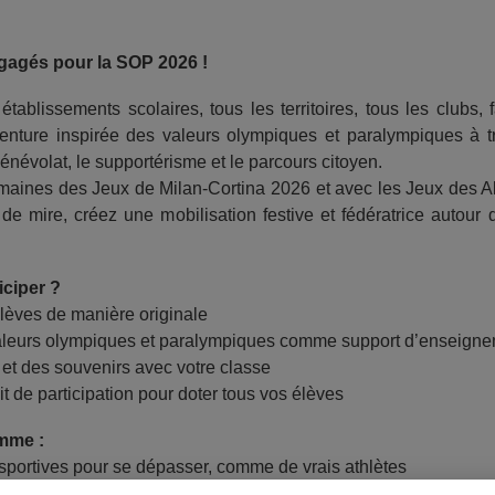
gagés pour la SOP 2026 !
tablissements scolaires, tous les territoires, tous les clubs, 
nture inspirée des valeurs olympiques et paralympiques à tr
énévolat, le supportérisme et le parcours citoyen.
aines des Jeux de Milan-Cortina 2026 et avec les Jeux des A
de mire, créez une mobilisation festive et fédératrice autour
iciper ?
élèves de manière originale
 valeurs olympiques et paralympiques comme support d’enseign
 et des souvenirs avec votre classe
t de participation pour doter tous vos élèves
mme :
s sportives pour se dépasser, comme de vrais athlètes
s ludiques pour apprendre en s'amusant