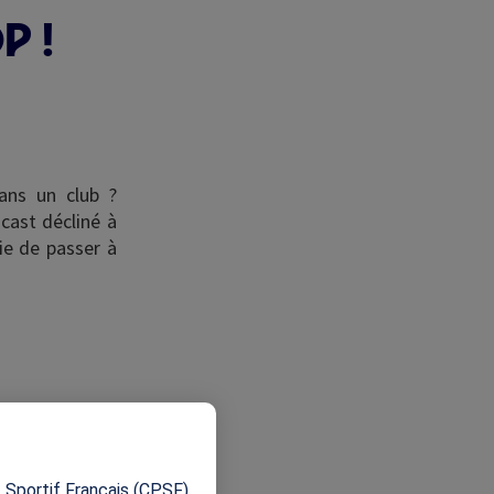
P !
ans un club ?
cast décliné à
ie de passer à
X
 Sportif Français (CPSF)