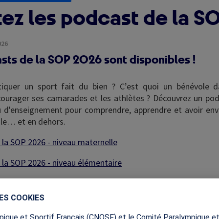
ez les podcast de la SO
026
sts de la SOP 2026 sont disponibles !
tiquer un sport fait du bien ? C’est quoi un bénévole d
rager ses camarades et les athlètes ? Découvrez un pod
 d'enseignement pour comprendre, apprendre et avoir env
cole… et en dehors.
 la SOP 2026 - niveau maternelle
 la SOP 2026 - niveau élémentaire
 la SOP 2026 - niveau collège
DES COOKIES
 la SOP 2026 - niveau lycée
ique et Sportif Français (CNOSF) et le Comité Paralympique et