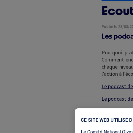
Ecout
Publié le 23/03/2
Les podca
Pourquoi pra
Comment encou
chaque niveau
l’action à l’é
Le podcast de
Le podcast de
Le podcast de
CE SITE WEB UTILISE 
Le podcast de
Le Comité National Olymp