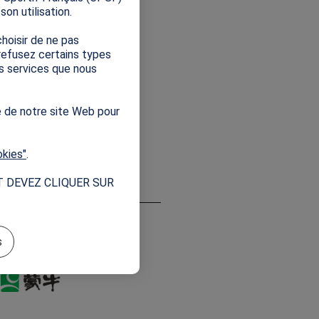
on utilisation.
hoisir de ne pas
 refusez certains types
es services que nous
e de notre site Web pour
okies"
.
T DEVEZ CLIQUER SUR
s