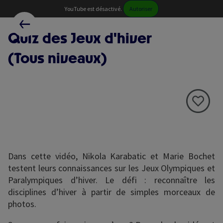
Skip
Paramétrer les cookies
YouTube est désactivé.
Autoriser
to
RETOUR AUX RESSOURCES
main
Quiz des Jeux d'hiver
content
(Tous niveaux)
Dans cette vidéo, Nikola Karabatic et Marie Bochet
testent leurs connaissances sur les Jeux Olympiques et
Paralympiques d’hiver. Le défi : reconnaître les
disciplines d’hiver à partir de simples morceaux de
photos.