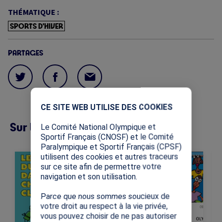
THÉMATIQUE :
SPORTS D'HIVER
PARTAGES
X
CE SITE WEB UTILISE DES COOKIES
Sur la même thématique (12)
Le Comité National Olympique et
Sportif Français (CNOSF) et le Comité
Paralympique et Sportif Français (CPSF)
Image
Image
Im
utilisent des cookies et autres traceurs
Cette ressource vise à
Cette ressource
sur ce site afin de permettre votre
transmettre les valeurs
présente les notions
navigation et son utilisation.
universelles
fondamentales des Jeux
fondamentales du sport:
Olympiques.
Parce que nous sommes soucieux de
le respect, l'équité et
votre droit au respect à la vie privée,
l'inclusion.
vous pouvez choisir de ne pas autoriser