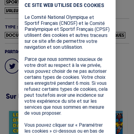
SPORTS OLYMPIQUES ET PARALYMPIQUES
CE SITE WEB UTILISE DES COOKIES
VALEURS OLYMPIQUES ET PARALYMPIQUES
Le Comité National Olympique et
Sportif Français (CNOSF) et le Comité
TYPE :
Paralympique et Sportif Français (CPSF)
utilisent des cookies et autres traceurs
DOCUMENTS D'INFORMATION
ACTIVITÉS PÉDAGOGIQUES
sur ce site afin de permettre votre
navigation et son utilisation.
PARTAGES
Parce que nous sommes soucieux de
votre droit au respect à la vie privée,
vous pouvez choisir de ne pas autoriser
certains types de cookies. Votre choix
sera enregistré pendant 6 mois. Si vous
refusez certains types de cookies, cela
Sur la même thématique (12)
peut toutefois avoir une incidence sur
votre expérience du site et sur les
services que nous sommes en mesure
de vous proposer.
Image
Image
Im
Cette ressource vise à
Cette ressource
transmettre les valeurs
présente les notions
Vous pouvez cliquer sur « Paramétrer
universelles
fondamentales des Jeux
les cookies » ci-dessous ou en bas de