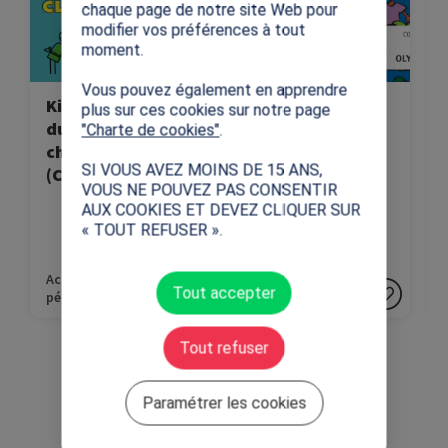
fondamentales du sport:
Olympiques.
chaque page de notre site Web pour
modifier vos préférences à tout
le respect, l'équité et
moment.
l'inclusion.
Vous pouvez également en apprendre
Kit « Les valeurs
Connaissez-vous
plus sur ces cookies sur notre page
du sport dans
les Jeux
"Charte de cookies"
.
chaque classe »
Olympiques ?
SI VOUS AVEZ MOINS DE 15 ANS,
(CE1-6ème)
(CP-Supérieur)
VOUS NE POUVEZ PAS CONSENTIR
AUX COOKIES ET DEVEZ CLIQUER SUR
« TOUT REFUSER ».
Activités
Activités
Tout accepter
pédagogiques
pédagogiques
Tout refuser
Paramétrer les cookies