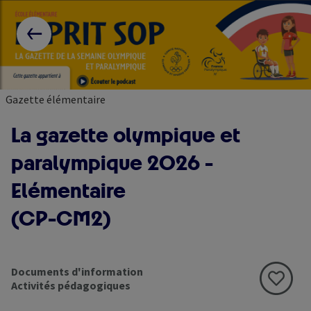
Skip
Paramétrer les cookies
to
RETOUR AUX RESSOURCES
main
content
Gazette élémentaire
La gazette olympique et
paralympique 2026 -
Elémentaire
(CP-CM2)
Documents d'information
Activités pédagogiques