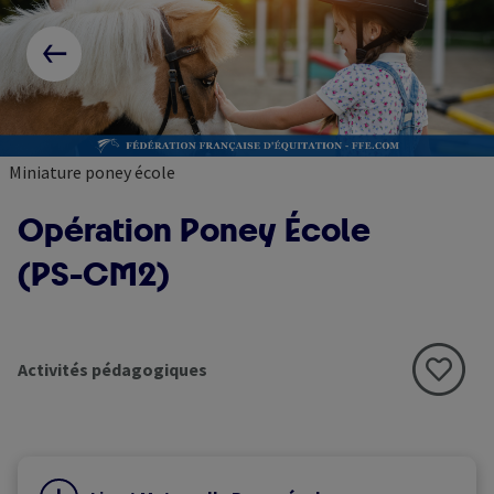
Skip
Paramétrer les cookies
to
RETOUR AUX RESSOURCES
main
content
Miniature poney école
Opération Poney École
(PS-CM2)
Activités pédagogiques