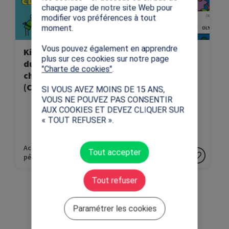
fondamentales du sport:
Olympiques.
chaque page de notre site Web pour
le respect, l'équité et
modifier vos préférences à tout
l'inclusion.
moment.
Vous pouvez également en apprendre
Kit « Les valeurs
Connaissez-vous
plus sur ces cookies sur notre page
du sport dans
les Jeux
"Charte de cookies"
.
chaque classe »
Olympiques ?
(CE1-6ème)
(CP-Supérieur)
SI VOUS AVEZ MOINS DE 15 ANS,
VOUS NE POUVEZ PAS CONSENTIR
AUX COOKIES ET DEVEZ CLIQUER SUR
« TOUT REFUSER ».
Activités
Activités
Tout accepter
pédagogiques
pédagogiques
Tout refuser
Paramétrer les cookies