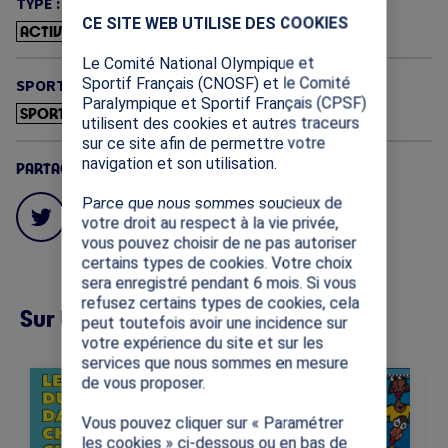
TYPE :
X
CE SITE WEB UTILISE DES COOKIES
ACTIVITÉS PÉDAGOGIQUES
Le Comité National Olympique et
Sportif Français (CNOSF) et le Comité
SPORT :
Paralympique et Sportif Français (CPSF)
SPORTS ÉQUESTRES
utilisent des cookies et autres traceurs
sur ce site afin de permettre votre
navigation et son utilisation.
PARTAGES
Parce que nous sommes soucieux de
votre droit au respect à la vie privée,
vous pouvez choisir de ne pas autoriser
certains types de cookies. Votre choix
sera enregistré pendant 6 mois. Si vous
refusez certains types de cookies, cela
Sur la même thématique (12)
peut toutefois avoir une incidence sur
votre expérience du site et sur les
services que nous sommes en mesure
Image
Image
Im
de vous proposer.
Cette ressource vise à
Cette ressource
transmettre les valeurs
présente les notions
Vous pouvez cliquer sur « Paramétrer
universelles
fondamentales des Jeux
les cookies » ci-dessous ou en bas de