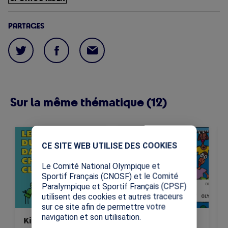
PARTAGES
Sur la même thématique (12)
Image
Image
Im
X
Cette ressource vise à
Cette ressource
CE SITE WEB UTILISE DES COOKIES
transmettre les valeurs
présente les notions
universelles
fondamentales des Jeux
Le Comité National Olympique et
fondamentales du sport:
Olympiques.
Sportif Français (CNOSF) et le Comité
le respect, l'équité et
Paralympique et Sportif Français (CPSF)
l'inclusion.
utilisent des cookies et autres traceurs
sur ce site afin de permettre votre
navigation et son utilisation.
Kit « Les valeurs
Connaissez-vous