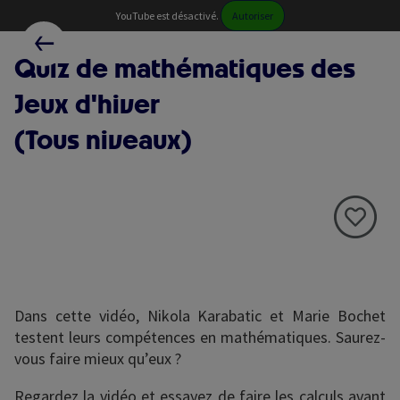
Skip
Paramétrer les cookies
YouTube est désactivé.
Autoriser
to
RETOUR AUX RESSOURCES
main
Quiz de mathématiques des
content
Jeux d'hiver
(Tous niveaux)
Dans cette vidéo, Nikola Karabatic et Marie Bochet
testent leurs compétences en mathématiques. Saurez-
vous faire mieux qu’eux ?
Regardez la vidéo et essayez de faire les calculs avant