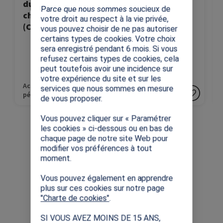
du sport dans
les Jeux
Parce que nous sommes soucieux de
chaque classe »
Olympiques ?
votre droit au respect à la vie privée,
(CE1-6ème)
(CP-Supérieur)
vous pouvez choisir de ne pas autoriser
certains types de cookies. Votre choix
sera enregistré pendant 6 mois. Si vous
refusez certains types de cookies, cela
peut toutefois avoir une incidence sur
votre expérience du site et sur les
Activités
Activités
services que nous sommes en mesure
pédagogiques
pédagogiques
de vous proposer.
Vous pouvez cliquer sur « Paramétrer
les cookies » ci-dessous ou en bas de
chaque page de notre site Web pour
modifier vos préférences à tout
moment.
Vous pouvez également en apprendre
plus sur ces cookies sur notre page
"Charte de cookies"
.
SI VOUS AVEZ MOINS DE 15 ANS,