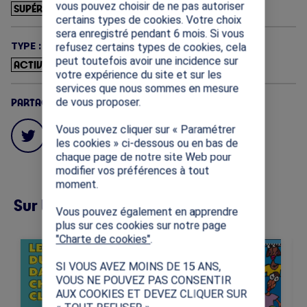
vous pouvez choisir de ne pas autoriser
SUPÉRIEUR
certains types de cookies. Votre choix
sera enregistré pendant 6 mois. Si vous
TYPE :
refusez certains types de cookies, cela
peut toutefois avoir une incidence sur
ACTIVITÉS PÉDAGOGIQUES
votre expérience du site et sur les
services que nous sommes en mesure
de vous proposer.
PARTAGES
Vous pouvez cliquer sur « Paramétrer
les cookies » ci-dessous ou en bas de
chaque page de notre site Web pour
modifier vos préférences à tout
moment.
Sur la même thématique (12)
Vous pouvez également en apprendre
plus sur ces cookies sur notre page
"Charte de cookies"
.
Image
Image
Im
Cette ressource vise à
Cette ressource
SI VOUS AVEZ MOINS DE 15 ANS,
transmettre les valeurs
présente les notions
VOUS NE POUVEZ PAS CONSENTIR
universelles
fondamentales des Jeux
AUX COOKIES ET DEVEZ CLIQUER SUR
fondamentales du sport:
Olympiques.