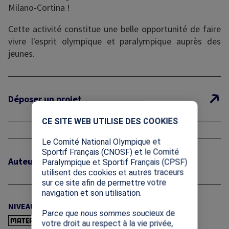
Milano-Cortina !
Cette activité constitue une belle opportunité de faire
vivre l'esprit olympique et paralympique auprès des
jeunes.
Déposer un projet
X
CE SITE WEB UTILISE DES COOKIES
Le Comité National Olympique et
Sportif Français (CNOSF) et le Comité
Auteur : CNOSF
Paralympique et Sportif Français (CPSF)
utilisent des cookies et autres traceurs
sur ce site afin de permettre votre
navigation et son utilisation.
NIVEAU :
Parce que nous sommes soucieux de
MATERNELLE
ELÉMENTAIRE
COLLÈGE
LYCÉE
votre droit au respect à la vie privée,