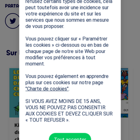
refusez certains types de cookies, cela
PARTAGES
peut toutefois avoir une incidence sur
votre expérience du site et sur les
services que nous sommes en mesure
de vous proposer.
Vous pouvez cliquer sur « Paramétrer
les cookies » ci-dessous ou en bas de
Sur la même thématique (12)
chaque page de notre site Web pour
modifier vos préférences à tout
moment.
Image
Image
Im
Cette ressource vise à
Cette ressource
Vous pouvez également en apprendre
transmettre les valeurs
présente les notions
plus sur ces cookies sur notre page
universelles
fondamentales des Jeux
"Charte de cookies"
.
fondamentales du sport:
Olympiques.
SI VOUS AVEZ MOINS DE 15 ANS,
le respect, l'équité et
VOUS NE POUVEZ PAS CONSENTIR
l'inclusion.
AUX COOKIES ET DEVEZ CLIQUER SUR
« TOUT REFUSER ».
Kit « Les valeurs
Connaissez-vous
du sport dans
les Jeux
chaque classe »
Olympiques ?
Tout accepter