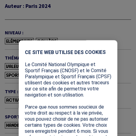
Auteur : Paris 2024
NIVEAU :
ELÉMENTAIRE
COLLÈGE
X
CE SITE WEB UTILISE DES COOKIES
THÉMATIQUE :
Le Comité National Olympique et
VALEURS OLYMPIQUES ET PARALYMPIQUES
Sportif Français (CNOSF) et le Comité
SPORT ET ÉGALITÉ
SPORT ET CITOYENNETÉ
Paralympique et Sportif Français (CPSF)
utilisent des cookies et autres traceurs
sur ce site afin de permettre votre
TYPE :
navigation et son utilisation.
ACTIVITÉS PÉDAGOGIQUES
Parce que nous sommes soucieux de
votre droit au respect à la vie privée,
SPORT :
vous pouvez choisir de ne pas autoriser
certains types de cookies. Votre choix
HANDBALL
ATHLÉTISME
sera enregistré pendant 6 mois. Si vous