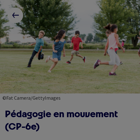
Skip
Paramétrer les cookies
to
RETOUR AUX RESSOURCES
main
content
©Fat Camera/GettyImages
Pédagogie en mouvement
(CP-6e)