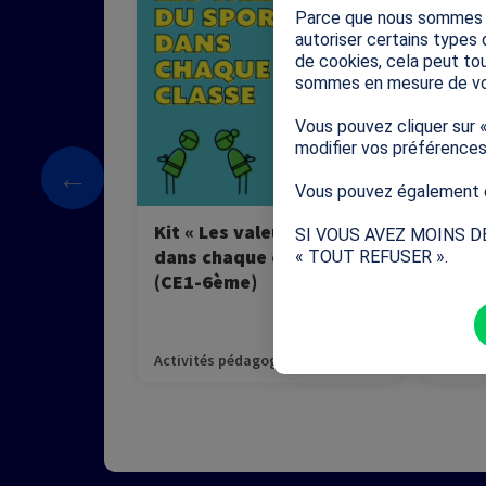
Parce que nous sommes so
transmettre les valeurs
not
autoriser certains types 
universelles fondamentales du
de cookies, cela peut tou
sport: le respect, l'équité et
sommes en mesure de vo
l'inclusion.
Vous pouvez cliquer sur 
modifier vos préférence
←
Vous pouvez également e
Kit « Les valeurs du sport
Conn
SI VOUS AVEZ MOINS D
dans chaque classe »
Olym
« TOUT REFUSER ».
(CE1-6ème)
Supé
Activités pédagogiques
Activi