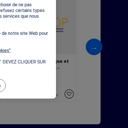
hoisir de ne pas
2026 !
 refusez certains types
es services que nous
e de notre site Web pour
→
okies"
.
La gazette olympique et
La gazette olymp
T DEVEZ CLIQUER SUR
paralympique 2026 -
paralympique 202
Lycée (2nde-Tle)
Collège (6e-3e)
s
Documents d'information
Documents d'informat