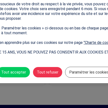
ucieux de votre droit au respect à la vie privée, vous pouvez c
ions fondamentales des Jeux
olympique !
de cookies. Votre choix sera enregistré pendant 6 mois. Si vous
Olympiques.
tefois avoir une incidence sur votre expérience du site et sur l
us proposer.
« Paramétrer les cookies » ci-dessous ou en bas de chaque pag
s à tout moment.
n apprendre plus sur ces cookies sur notre page
"Charte de co
aissez-vous les Jeux
Parc olympique à
E 15 ANS, VOUS NE POUVEZ PAS CONSENTIR AUX COOKIES E
piques ? (CP-
colorier (Tous niveaux)
rieur)
Tout accepter
Tout refuser
Paramétrer les cookie
tés pédagogiques
Expositions et affiches