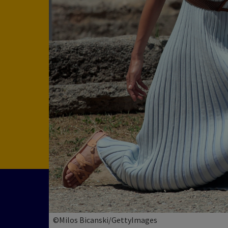
©Milos Bicanski/GettyImages