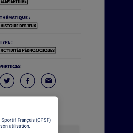
ELÉMENTAIRE
THÉMATIQUE :
HISTOIRE DES JEUX
TYPE :
ACTIVITÉS PÉDAGOGIQUES
PARTAGES
X
 Sportif Français (CPSF)
on utilisation.
Image
Image
Découvrez la gazette de la SOP
Découvrez la gazett