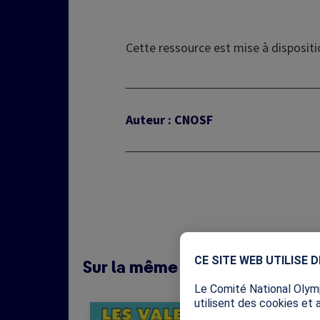
Cette ressource est mise à dispositi
Auteur : CNOSF
CE SITE WEB UTILISE 
Sur la même thématique (12)
Le Comité National Olymp
utilisent des cookies et 
Image
Image
Cette ressource vise à
C