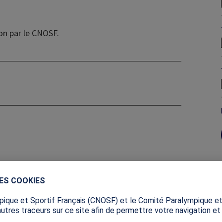
on par le CNOSF.
DES COOKIES
ique et Sportif Français (CNOSF) et le Comité Paralympique et
autres traceurs sur ce site afin de permettre votre navigation et s
Image
ette ressource présente les
Donnez de la couleur au parc