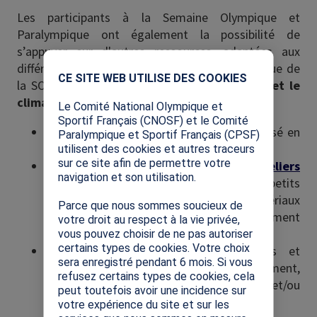
Les participants à la Semaine Olympique et
Paralympique ont également la possibilité de
s’appuyer sur d'autres ressources, adaptées aux
X
différents niveaux scolaires, liées à la thématique de
CE SITE WEB UTILISE DES COOKIES
la SOP 2022,
le sport pour l’environnement et le
climat
.
Le Comité National Olympique et
Sportif Français (CNOSF) et le Comité
L’Escape Game Génération 2024
, proposé en
Paralympique et Sportif Français (CPSF)
version physique et digitale.
utilisent des cookies et autres traceurs
sur ce site afin de permettre votre
Les fiches « fais-le-toi-même : les ateliers
navigation et son utilisation.
réemploi »
, pour fabriquer de petits
équipements sportifs à partir de matériaux
Parce que nous sommes soucieux de
destinés à être jetés mais facilement
votre droit au respect à la vie privée,
récupérables.
vous pouvez choisir de ne pas autoriser
certains types de cookies. Votre choix
Un guide
référençant les ressources et
sera enregistré pendant 6 mois. Si vous
activités liant sport, climat et environnement,
refusez certains types de cookies, cela
proposées par des associations sportives et/ou
peut toutefois avoir une incidence sur
environnementales.
votre expérience du site et sur les