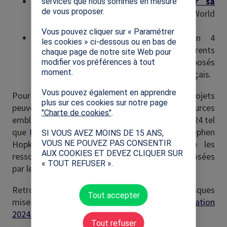
Un guide sur
« Comment organiser sa
services que nous sommes en mesure
de vous proposer.
cleanwalk »
mis à disposition par le World
Cleanup Day.
Vous pouvez cliquer sur « Paramétrer
Des
fichiers d’activités
déclinés en 4
les cookies » ci-dessous ou en bas de
catégories d’âges dans 3 para sports différents
chaque page de notre site Web pour
(Boccia, Para Athlétisme et Cécifoot), proposés
modifier vos préférences à tout
moment.
par le Comité Paralympique et Sportif Français.
Vous pouvez également en apprendre
Pour parfaire leur semaine, les porteurs de projets
plus sur ces cookies sur notre page
peuvent également utiliser les ressources
"Charte de cookies"
.
emblématiques de la plateforme Génération 2024 tel
que
le film La couleur de la Victoire
de Stephen
SI VOUS AVEZ MOINS DE 15 ANS,
VOUS NE POUVEZ PAS CONSENTIR
Hopkins disponible sur demande ainsi que les
AUX COOKIES ET DEVEZ CLIQUER SUR
ressources du programme
I’mPossible
proposées
« TOUT REFUSER ».
par le Comité International
Paralympique
.
Retrouvez l’ensemble des ressources pédagogiques
Tout accepter
mises à disposition sur
la plateforme Génération
2024.
Tout refuser