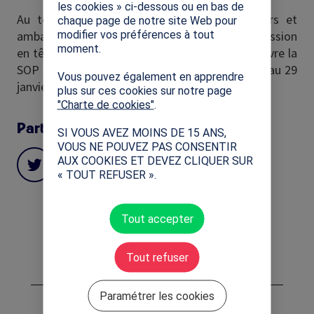
les cookies » ci-dessous ou en bas de
Au terme de cette journée, les ambassadeurs et
chaque page de notre site Web pour
modifier vos préférences à tout
ambassadrices SOP sont repartis avec une mission
moment.
en tête : mobiliser la Génération 2024 et faire vivre la
SOP sur l’ensemble du territoire français du 24 au 29
Vous pouvez également en apprendre
janvier 2022.
plus sur ces cookies sur notre page
"Charte de cookies"
.
Partager cette actualité
SI VOUS AVEZ MOINS DE 15 ANS,
VOUS NE POUVEZ PAS CONSENTIR
AUX COOKIES ET DEVEZ CLIQUER SUR
« TOUT REFUSER ».
Tout accepter
Tout refuser
Partenaires Mondiaux
Paramétrer les cookies