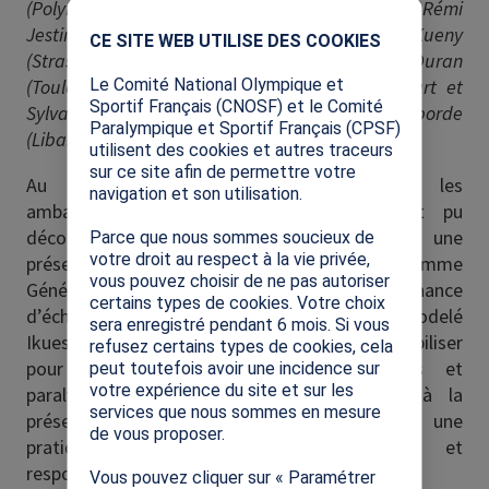
(Polynésie Française), Mathieu Menacer (Reims), Rémi
X
Jestin (Rennes), Delphine Bunel (Rouen), Eric Kueny
CE SITE WEB UTILISE DES COOKIES
(Strasbourg), Morgane Lagoute et Simon Duran
Le Comité National Olympique et
(Toulouse), Emmanuel Lehuede, Magali Errecart et
Sportif Français (CNOSF) et le Comité
Sylvain Canitrot (Versailles) et Marjolaine Deborde
Paralympique et Sportif Français (CPSF)
(Liban).
utilisent des cookies et autres traceurs
sur ce site afin de permettre votre
Au programme de ce rassemblement, les
navigation et son utilisation.
ambassadeurs et ambassadrices SOP ont pu
découvrir l’étendue de leur rôle à travers une
Parce que nous sommes soucieux de
votre droit au respect à la vie privée,
présentation de Paris 2024, du programme
vous pouvez choisir de ne pas autoriser
Génération 2024 et de la SOP. Ils ont eu la chance
certains types de cookies. Votre choix
d’échanger avec la sprinteuse olympienne Ayodelé
sera enregistré pendant 6 mois. Si vous
Ikuesan-Oudart, qui les a encouragés à se mobiliser
refusez certains types de cookies, cela
pour transmettre les valeurs olympiques et
peut toutefois avoir une incidence sur
votre expérience du site et sur les
paralympiques et sensibiliser la jeunesse à la
services que nous sommes en mesure
préservation de la planète, notamment via une
de vous proposer.
pratique physique sportive quotidienne et
responsable.
Vous pouvez cliquer sur « Paramétrer