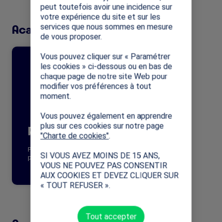
peut toutefois avoir une incidence sur
votre expérience du site et sur les
Académie de Paris
services que nous sommes en mesure
de vous proposer.
Vous pouvez cliquer sur « Paramétrer
Image
les cookies » ci-dessous ou en bas de
chaque page de notre site Web pour
modifier vos préférences à tout
moment.
Vous pouvez également en apprendre
plus sur ces cookies sur notre page
Paul CHEVALIER
"Charte de cookies"
.
Parent d'élève
SI VOUS AVEZ MOINS DE 15 ANS,
paulucm@yahoo.fr
VOUS NE POUVEZ PAS CONSENTIR
AUX COOKIES ET DEVEZ CLIQUER SUR
« TOUT REFUSER ».
Tout accepter