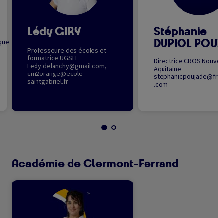
Lédy GIRY
Stéphanie
DUPIOL POU
que
Professeure des écoles et
formatrice UGSEL
Directrice CROS Nouve
Ledy.delanchy@gmail.com
,
Aquitaine
cm2orange@ecole-
stephaniepoujade@f
saintgabriel.fr
.com
Académie de Clermont-Ferrand
Image