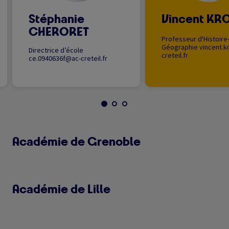
Stéphanie
Vincent KR
CHERORET
Professeur d'Histoire
Géographie
vincent.
Directrice d’école
creteil.fr
ce.0940636f@ac-creteil.fr
Académie de Grenoble
Académie de Lille