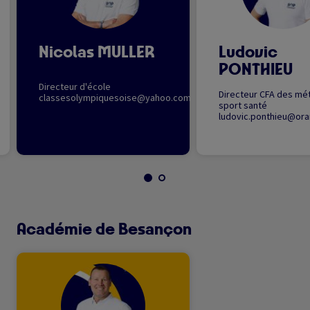
Nicolas MULLER
Ludovic
PONTHIEU
Directeur d'école
Directeur CFA des mét
classesolympiquesoise@yahoo.com
sport santé
ludovic.ponthieu@ora
Académie de Besançon
Image