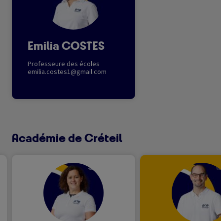
Emilia COSTES
Professeure des écoles
emilia.costes1@gmail.com
Académie de Créteil
Image
Image