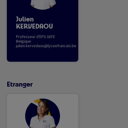
Julien
KERVEDAOU
Professeur d'EPS AEFE
Belgique
julien.kervedaou@lyceefrancais.be
Etranger
Image