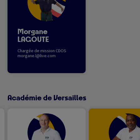
Morgane
LAGOUTE
Chargée de mission CDOS
morgane.l@live.com
Académie de Versailles
Image
Image