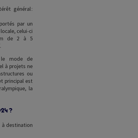
érêt général :
portés par un
locale, celui-ci
ium de 2 à 5
.
ns le mode de
l à projets ne
astructures ou
t principal est
ralympique, la
024 ?
 à destination