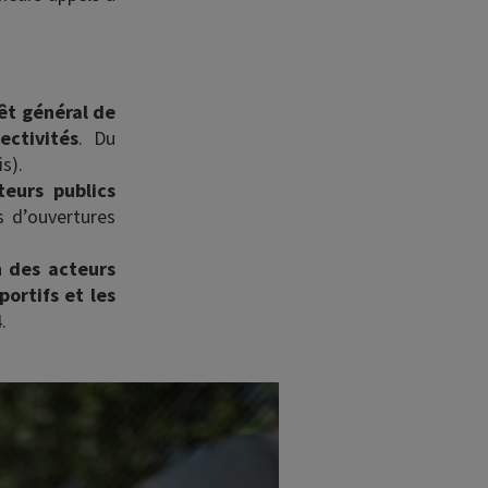
êt général de
ectivités
. Du
s).
teurs publics
 d’ouvertures
on
des acteurs
portifs et les
.