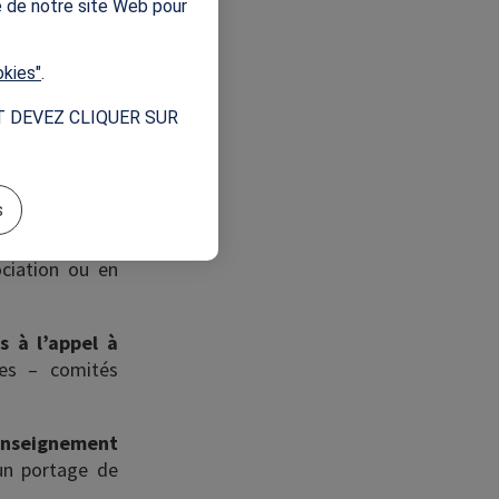
tions, écoles,
e de notre site Web pour
e d’un projet.
okies"
.
T DEVEZ CLIQUER SUR
rt, le CNOSF et
la Métropole du
il, Impact 2024
s
ement sportif.
érêt général ou
ociation ou en
es à l’appel à
ires – comités
enseignement
un portage de