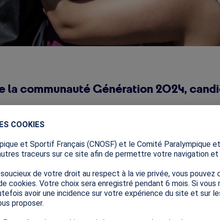
e la communauté Génération 2024, candi
projets ont notamment pour objectif d’impulser la dyna
nce, de favoriser l’éducation par le sport et de permettre 
DES COOKIES
us sportive.
ique et Sportif Français (CNOSF) et le Comité Paralympique et
i il est possible pour les acteurs de la communauté Géné
autres traceurs sur ce site afin de permettre votre navigation et s
mpact 2024
, en portant un projet ou en étant membre d’un
ucieux de votre droit au respect à la vie privée, vous pouvez c
régional ou national.
de cookies. Votre choix sera enregistré pendant 6 mois. Si vous
tefois avoir une incidence sur votre expérience du site et sur l
 de cet appel à projets repose sur l’ambition partagée, par Pa
us proposer.
nantes, de demander aux candidats de répondre en co