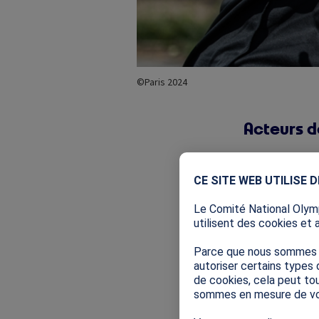
©Paris 2024
Acteurs d
Ces appels à 
partout en Fra
CE SITE WEB UTILISE 
2024 d’être pl
Le Comité National Olymp
C’est pourquo
utilisent des cookies et 
participer à
I
Parce que nous sommes so
niveau local, 
autoriser certains types 
de cookies, cela peut tou
La spécificité
sommes en mesure de vo
parties pre