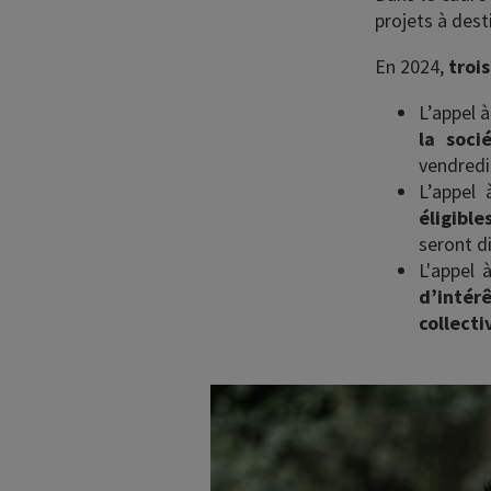
projets à dest
En 2024,
trois
L’appel 
la socié
vendredi
L’appel
éligibl
seront d
L'appel 
d’intérê
collecti
Image