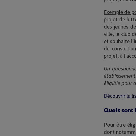
Exemple de po
projet de lut
des jeunes de
ville, le club
et souhaite l’
du consortium
projet, à l’a
Un questionnai
établissement
éligible pour
Découvrir la l
Quels sont l
Pour être élig
dont notamme