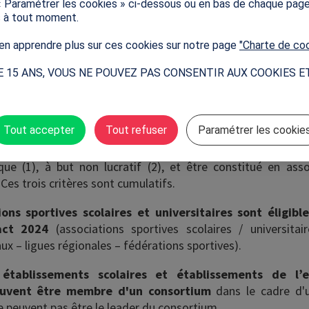
ant un collectif d’organisations à but non lucratif (associa
« Paramétrer les cookies » ci-dessous ou en bas de chaque pag
uvement sportif, …) qui s’associent dans le cadre du portag
s à tout moment.
n apprendre plus sur ces cookies sur notre page
"Charte de co
es acteurs éligibles ?
E 15 ANS, VOUS NE POUVEZ PAS CONSENTIR AUX COOKIES E
 le Fonds de dotation Paris 2024, l’Agence nationale du Spo
 que la Ville de Paris, le Département de Seine-Saint-Denis, 
a Ville de Marseille, la Française des Jeux et France Trava
Tout accepter
Tout refuser
Paramétrer les cookie
 acteurs d'intérêt général de la société civile et du mouv
ible, le porteur de projet doit être une organisation d’int
lique (1), à but non lucratif (2), et être constitué en ass
 Ces trois critères sont cumulatifs.
ons sportives scolaires et universitaires sont éligibl
act 2024
(associations sportives scolaires / universita
x – ligues régionales – fédérations sportives).
 établissements scolaires et établissements de l’
euvent être membre d'un consortium
dans le cadre d'
e peuvent pas être le leader du consortium.