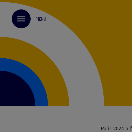
Skip
Paramétrer les cookies
to
main
MENU
content
Paris 2024 a l