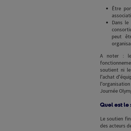
Être por
associat
Dans le 
consortiu
peut êt
organisa
A noter : le
fonctionnemen
soutient ni l
l’achat d’équi
l’organisatio
Journée Olymp
Quel est le
Le soutien fi
des acteurs de 