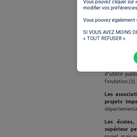
consortium ét
Vous pouvez cliquer sur 
acteurs du mo
modifier vos préférence
Vous pouvez également e
Quels sont l
SI VOUS AVEZ MOINS D
Co-financé par
« TOUT REFUSER ».
le CPSF, ainsi
Grand Paris, l
s’adresse aux
Pour être élig
d’utilité pub
fondation (3).
Les associati
projets Imp
départementau
Les écoles,
supérieur p
projet, mais n