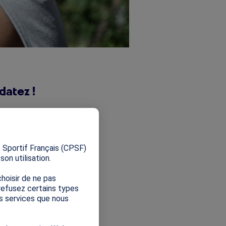
datez !
mique des Jeux
X
à la Génération
 Sportif Français (CPSF)
ration 2024 de
on utilisation.
 consortium au
hoisir de ne pas
 refusez certains types
es services que nous
ris 2024 et ses
nsortium. Un