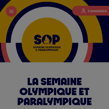
Skip
Paramétrer les cookies
to
Connexion
main
content
LA SEMAINE
OLYMPIQUE ET
PARALYMPIQUE