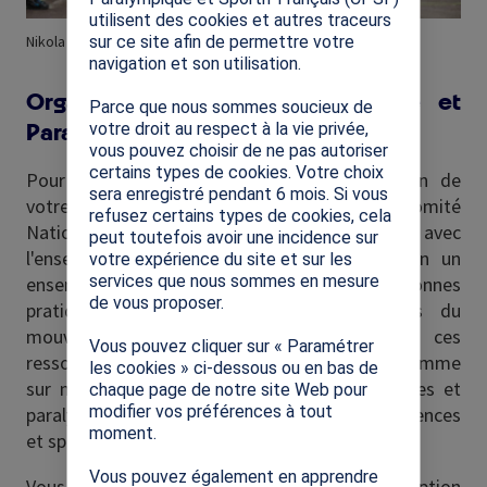
utilisent des cookies et autres traceurs
sur ce site afin de permettre votre
Nikola Karabatic, parrain de la SOP 2026
navigation et son utilisation.
Organiser sa Semaine Olympique et
Parce que nous sommes soucieux de
Paralympique
votre droit au respect à la vie privée,
vous pouvez choisir de ne pas autoriser
certains types de cookies. Votre choix
Pour vous accompagner dans la construction de
sera enregistré pendant 6 mois. Si vous
votre Semaine Olympique et Paralympique, le Comité
refusez certains types de cookies, cela
National Olympique et Sportif Français (CNOSF), avec
peut toutefois avoir une incidence sur
l'ensemble des partenaires, met à disposition un
votre expérience du site et sur les
services que nous sommes en mesure
ensemble de
ressources pédagogiques
et de bonnes
de vous proposer.
pratiques. Issues de différentes structures du
mouvement sportif et du monde éducatif, ces
Vous pouvez cliquer sur « Paramétrer
ressources vous permettront de créer un programme
les cookies » ci-dessous ou en bas de
sur mesure : découverte des sports olympiques et
chaque page de notre site Web pour
modifier vos préférences à tout
paralympiques, cours sur l’histoire des Jeux, sciences
moment.
et sport, conseils pour accueillir un athlète, etc.
Vous pouvez également en apprendre
Vous rencontrez un problème lors de votre inscription