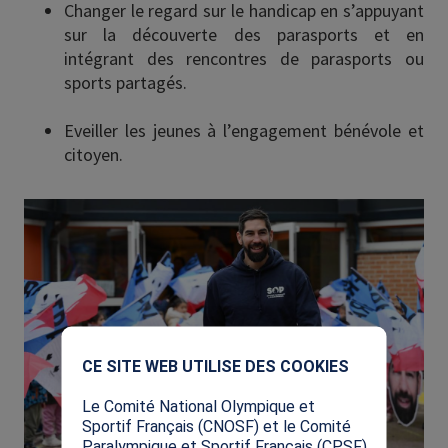
Changer le regard sur le handicap en s’appuyant
sur la découverte des parasports et en
intégrant des rencontres de parasports ou
sports partagés.
Eveiller les jeunes à l’engagement bénévole et
citoyen.
Image
X
CE SITE WEB UTILISE DES COOKIES
Le Comité National Olympique et
Sportif Français (CNOSF) et le Comité
Paralympique et Sportif Français (CPSF)