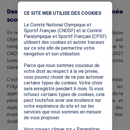
X
Des temps forts au cours de l’année
CE SITE WEB UTILISE DES COOKIES
scolaire
Le Comité National Olympique et
Sportif Français (CNOSF) et le Comité
En remplissant une demande de labellisation Classe
Paralympique et Sportif Français (CPSF)
Olympique, l'enseignant s'engage à participer aux
utilisent des cookies et autres traceurs
temps forts autour de l'Olympisme promus par le
sur ce site afin de permettre votre
CNOSF : la
Semaine Olympique et Paralympique
2027
navigation et son utilisation.
(avec inscription d'un projet sur la plateforme
Parce que nous sommes soucieux de
Génération 2024) et la
Journée Olympique
2027.
votre droit au respect à la vie privée,
vous pouvez choisir de ne pas autoriser
C’est l’occasion pour les enfants d’appréhender
certains types de cookies. Votre choix
l’Olympisme en action ou de valoriser les
sera enregistré pendant 6 mois. Si vous
apprentissages et productions réalisés au cours de la
refusez certains types de cookies, cela
période : ils réinvestissent leurs connaissances et
peut toutefois avoir une incidence sur
votre expérience du site et sur les
exploitent leurs compétences en participant à des
services que nous sommes en mesure
manifestations relatives à l’Olympisme, dans leur
de vous proposer.
établissement, ou à proximité.
Vous pouvez cliquer sur « Paramétrer