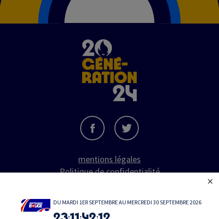
Image
mentions légales
Politique de confidentialité
×
CGU
cybersécurité
DU MARDI 1ER SEPTEMBRE AU MERCREDI 30 SEPTEMBRE 2026
politique cookies
23
11
42
12
:
:
: