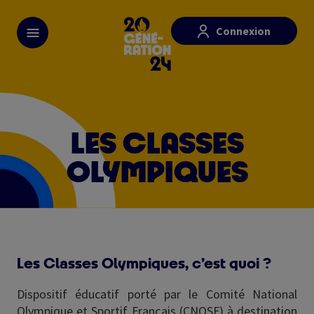
Skip
Paramétrer les cookies
to
Connexion
main
content
LES CLASSES
OLYMPIQUES
Les Classes Olympiques, c’est quoi ?
Dispositif éducatif porté par le Comité National
Olympique et Sportif Français (CNOSF) à destination