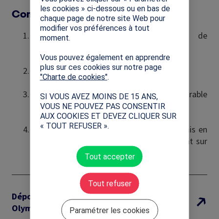
les cookies » ci-dessous ou en bas de
Comment s’inscrire ?
chaque page de notre site Web pour
modifier vos préférences à tout
L’enseignant dépose une demande de
moment.
labellisation sur Génération 2024
Vous pouvez également en apprendre
plus sur ces cookies sur notre page
Le projet est étudié par le CNOSF
"Charte de cookies"
.
Transmission de l’avis favorable ou défavorable
SI VOUS AVEZ MOINS DE 15 ANS,
de « labellisation »
VOUS NE POUVEZ PAS CONSENTIR
AUX COOKIES ET DEVEZ CLIQUER SUR
« TOUT REFUSER ».
En cas d’avis favorable, l'enseignant est mis en
relation avec le
CROS/CDOS/CTOS
référent sur
son territoire.
Tout accepter
Tout refuser
Déposer une candidature au label Classe
Olympique
Paramétrer les cookies