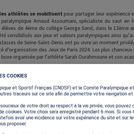
des athlètes se mobilisent
pour partager leur expérience e
e paralympique Arnaud Assoumani, spécialiste du saut en 
les élèves de 4ème du collège George Sand, dans le 13ème 
été sensibilisés aux jeux et valeurs paralympiques ainsi qu’a
5 classes de Seine-Saint-Denis ont pu vivre un moment privilé
é d’organisation des Jeux de Paris 2024. Les plus chanceux o
 boxe organisée par l’athlète Sarah Ourahmoune et son aca
eurs de cette sixième édition de la SOP ; la communauté 
DES COOKIES
u sport scolaire et universitaire, les collectivités ter
rtif et les athlètes ;
180 collaborateurs de Paris 2024
o
ique et Sportif Français (CNOSF) et le Comité Paralympique et
e l’aventure en allant à la rencontre des élèves, de l
autres traceurs sur ce site afin de permettre votre navigation et s
 Partage d’expérience, activité physique, sportive ou 
de
l’escape game Génération 2024
,
et découverte de
ucieux de votre droit au respect à la vie privée, vous pouvez c
de cookies. Votre choix sera enregistré pendant 6 mois. Si vous
 paralympiques, eux aussi ont exploré tous les potentiel
tefois avoir une incidence sur votre expérience du site et sur l
us proposer.
ympique et Paralympique s’est clôturée avec l’annonce du 