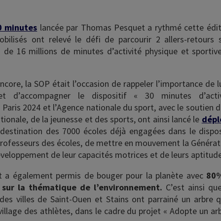
0 minutes
lancée par Thomas Pesquet a rythmé cette édit
bilisés ont relevé le défi de parcourir 2 allers-retours 
 de 16 millions de minutes d’activité physique et sportiv
core, la SOP était l’occasion de rappeler l’importance de l
et d’accompagner le dispositif « 30 minutes d’acti
 Paris 2024 et l’Agence nationale du sport, avec le soutien 
tionale, de la jeunesse et des sports, ont ainsi lancé le
dépl
destination des 7000 écoles déjà engagées dans le disposi
s professeurs des écoles, de mettre en mouvement la Générat
éveloppement de leur capacités motrices et de leurs aptitud
t a également permis de bouger pour la planète avec
80%
 sur la thématique de l’environnement.
C’est ainsi qu
des villes de Saint-Ouen et Stains ont parrainé un arbre q
village des athlètes, dans le cadre du projet « Adopte un ar