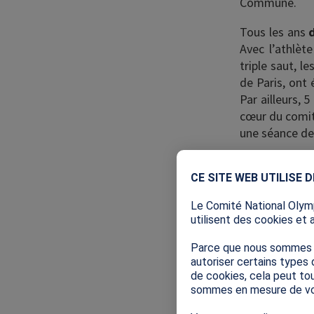
Commune.
Tous les ans
Avec l’athlèt
triple saut, 
de Paris, ont 
Par ailleurs, 
cœur du comit
une séance de
Parmi les act
CE SITE WEB UTILISE 
fédérations d
mouvement spo
Le Comité National Olymp
fait partie d
utilisent des cookies et 
l’université.
réalisation 
Parce que nous sommes so
autoriser certains types 
olympiques et
de cookies, cela peut tou
sport.
sommes en mesure de vo
La Semaine Ol