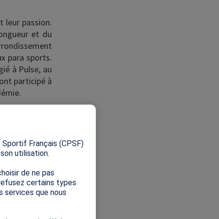
t leur passion.
longueur et du
arrondissement
ux para sports.
gié à Pulse, au
nt participé à
démie.
éducative, les
X
ritoriales, le
nt également
 Sportif Français (CPSF)
a maternelle à
on utilisation.
para sportive,
s disciplines
hoisir de ne pas
 refusez certains types
s éducatifs du
es services que nous
lancement d’un