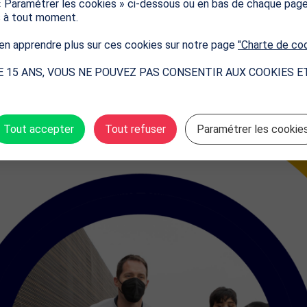
« Paramétrer les cookies » ci-dessous ou en bas de chaque pag
sitif «
les coupons Génération 2024
» proposé par Pari
s à tout moment.
’USEP et de l’UGSEL, à destination des écoles primaires 
 le succès de la mission 30 minutes !
n apprendre plus sur ces cookies sur notre page
"Charte de co
E 15 ANS, VOUS NE POUVEZ PAS CONSENTIR AUX COOKIES E
le best of de l'édition 2022 :
Tout accepter
Tout refuser
Paramétrer les cookie