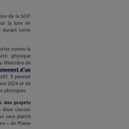
ion de la SOP.
sur la lune en
e durant cette
utter contre la
vité physique
du Ministère de
oiement d’un
tif. Il permet
ion 2024 et de
es physiques.
 des projets
e deux classes
ui sera planté
bre » de Plaine