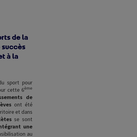
rts de la
e succès
t à la
du sport pour
ème
our cette 6
issements de
lèves
ont été
ritoire et dans
lètes
se sont
ntégrant une
sibilisation au