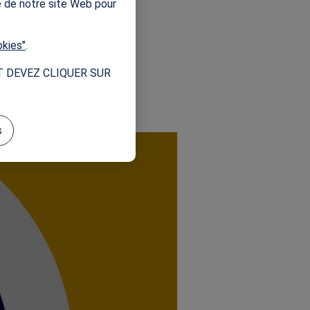
e de notre site Web pour
s 2024 avec le
labélisées. Et
okies"
.
T DEVEZ CLIQUER SUR
s