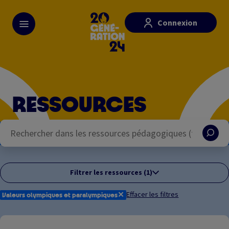
Skip
Paramétrer les cookies
to
Connexion
main
content
RESSOURCES
Filtrer les ressources (1)
✕
Effacer les filtres
Valeurs olympiques et paralympiques