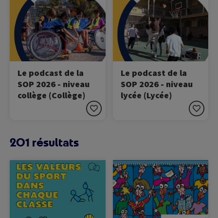
Le podcast de la
Le podcast de la
SOP 2026 - niveau
SOP 2026 - niveau
collège (Collège)
lycée (Lycée)
201 résultats
Image
Image
Cette ressource vise à
Cette ressource présente
transmettre les valeurs
les notions fondamentales
universelles
des Jeux Olympiques.
fondamentales du sport: le
respect, l'équité et