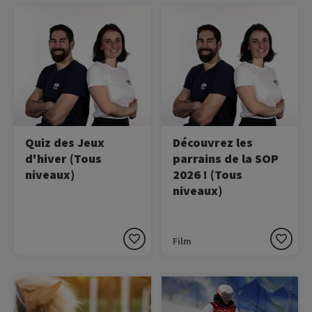
Image
Image
Dans cette vidéo, Nikola
Deux des plus grands
Karabatic et Marie Bochet
palmarès du sport français
testent leurs
parrainent la SOP 2026,
connaissances sur les Jeux
découvrez-les !
Olympiques et
Paralympiques d’hiver.
Quiz des Jeux
Découvrez les
d'hiver (Tous
parrains de la SOP
niveaux)
2026 ! (Tous
niveaux)
Film
Image
Image
L’opération Poney École,
À l’approche des Jeux
portée par la Fédération
olympiques d’hiver de