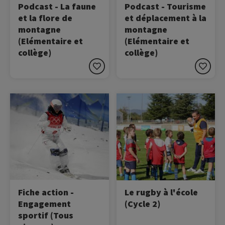
Podcast - La faune
Podcast - Tourisme
et la flore de
et déplacement à la
montagne
montagne
(Elémentaire et
(Elémentaire et
collège)
collège)
Image
Image
A l'approche de la Semaine
Découvrez tout ce qu'il y a
Olympique et
à savoir sur la pratique du
Paralympique 2026, cette
Rugby en EPS grâce à
troisième fiche action vous
cette ressource dédiée !
propose de découvrir le
bénévolat !
Fiche action -
Le rugby à l'école
Engagement
(Cycle 2)
sportif (Tous