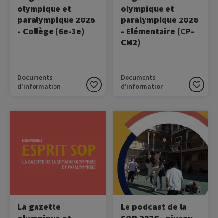
olympique et
olympique et
paralympique 2026
paralympique 2026
- Collège (6e-3e)
- Elémentaire (CP-
CM2)
Documents
Documents
d'information
d'information
Image
Image
Découvrez la gazette de la
Ecoutez le podcast de la
SOP 2026 !
SOP !
La gazette
Le podcast de la
olympique et
SOP 2026 - niveau