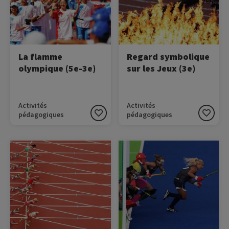
l'embrasement de la
commune qui mette en
vasque et s'achèvent avec
lumière les valeurs de
son extinction.
l'Olympisme ?
La flamme
Regard symbolique
olympique (5e-3e)
sur les Jeux (3e)
Activités
Activités
pédagogiques
pédagogiques
Image
Image
Découvrir les valeurs
Koumba Larroque,
olympiques dans ce petit
Emmanuel Lebesson, Brice
film d'animation créé par le
Leverdez, Haby Niaré,
Comité National Olympique
Cyrille Maret et Axelle
et Sportif Français (CNOSF)
Etienne nous présentent
: l'amitié, le respect et
les valeurs olympiques :
l'excellence.
amitié, respect et
excellence.