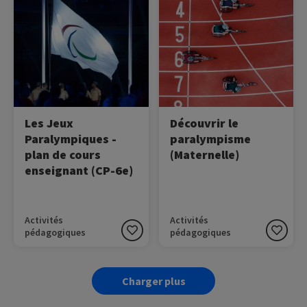
I’mPossible est un outil
Dans le cadre de la SOP
pédagogique produit par
2023, le Comité
le Comité Paralympique
Paralympique et Sportif
International à destination
Français (CPSF) vous
des enseignants. Il permet
propose d’aborder les
d’introduire les notions de
notions liées à l’histoire du
valeurs paralympiques, de
mouvement paralympique,
parasports et de découvrir
au symbole, à la devise et
des parcours inspirants
aux valeurs paralympiques
Les Jeux
Découvrir le
d’athlètes.
grâce à cette fiche
Paralympiques -
paralympisme
pédagogique.
plan de cours
(Maternelle)
enseignant (CP-6e)
Activités
Activités
pédagogiques
pédagogiques
Charger plus