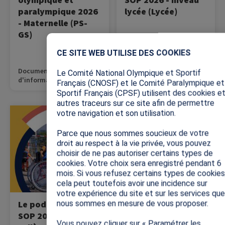
paralympique 2026
lycée (Lycée)
- Maternelle (PS-
GS)
X
CE SITE WEB UTILISE DES COOKIES
Documents
Le Comité National Olympique et Sportif
d'information
Français (CNOSF) et le Comité Paralympique et
Sportif Français (CPSF) utilisent des cookies e
autres traceurs sur ce site afin de permettre
Image
Image
votre navigation et son utilisation.
Ecoutez le podcast de la
Ecoutez le podcast de la
SOP !
SOP !
Parce que nous sommes soucieux de votre
droit au respect à la vie privée, vous pouvez
choisir de ne pas autoriser certains types de
cookies. Votre choix sera enregistré pendant 6
mois. Si vous refusez certains types de cookies
cela peut toutefois avoir une incidence sur
votre expérience du site et sur les services que
Le podcast de la
Le podcast de la
nous sommes en mesure de vous proposer.
SOP 2026 - niveau
SOP 2026 - niveau
Vous pouvez cliquer sur « Paramétrer les