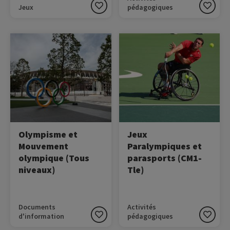
Jeux
pédagogiques
Image
Image
L'Olympisme est une
Créée par le Comité
philosophie de vie qui met
Paralympique et Sportif
le sport au service de
Français, cette ressource
l'humanité. Cette
permet de découvrir les
philosophie repose sur les
valeurs paralympiques et
interactions entre les
les parasports en
qualités du corps, de la
s'appuyant sur un extrait
volonté et de l'esprit.
du documentaire Rising
Phoenix, documentaire
Olympisme et
Jeux
sur le mouvement
Mouvement
Paralympiques et
paralympique.
olympique (Tous
parasports (CM1-
niveaux)
Tle)
Documents
Activités
d'information
pédagogiques