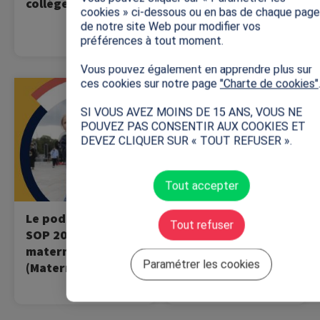
collège (Collège)
élémentaire
cookies » ci-dessous ou en bas de chaque page
(Elémentaire)
de notre site Web pour modifier vos
préférences à tout moment.
Vous pouvez également en apprendre plus sur
ces cookies sur notre page
"Charte de cookies"
Image
Image
Ecoutez le podcast de la
Dans cette vidéo, Nikola
SOP !
Karabatic et Marie Bochet
SI VOUS AVEZ MOINS DE 15 ANS, VOUS NE
testent leurs
POUVEZ PAS CONSENTIR AUX COOKIES ET
compétences en
DEVEZ CLIQUER SUR « TOUT REFUSER ».
mathématiques.
Tout accepter
Le podcast de la
Quiz de
Tout refuser
SOP 2026 - niveau
mathématiques
maternelle
des Jeux d'hiver
Paramétrer les cookies
(Maternelle)
(Tous niveaux)