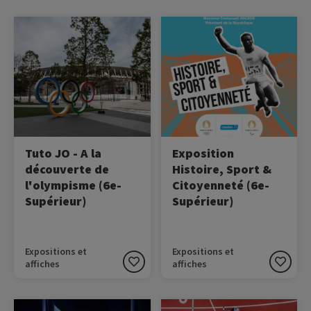
Image
Image
A l'initiative du CNOSF, Tuto
Ce programme éducatif
JO est une web-série
met en exergue 30 destins
dédiée à l'histoire des
exceptionnels (individuels
Jeux Olympiques.
ou collectifs) à travers 30
Destinées aux jeunes de 12
olympiades et 30 valeurs
à 25 ans, les différentes
citoyennes permettant de
vidéos mettent en lumière
mieux comprendre un
les grandes thématiques
moment historique.
et figures des Jeux.
Tuto JO - A la
Exposition
découverte de
Histoire, Sport &
l'olympisme (6e-
Citoyenneté (6e-
Supérieur)
Supérieur)
Expositions et
Expositions et
affiches
affiches
Image
Image