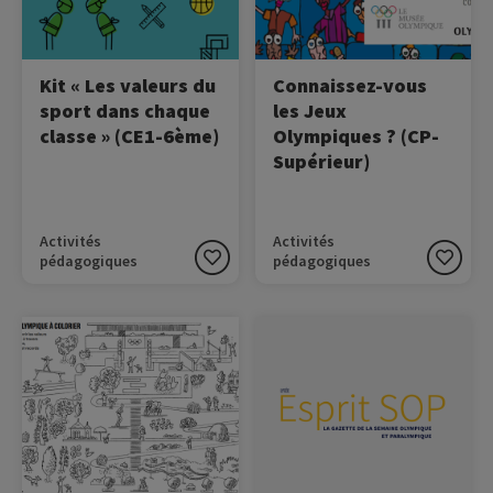
l'inclusion.
Kit « Les valeurs du
Connaissez-vous
sport dans chaque
les Jeux
classe » (CE1-6ème)
Olympiques ? (CP-
Supérieur)
Activités
Activités
pédagogiques
pédagogiques
Image
Image
Donnez de la couleur au
Découvrez la gazette de la
parc olympique !
SOP 2026 !