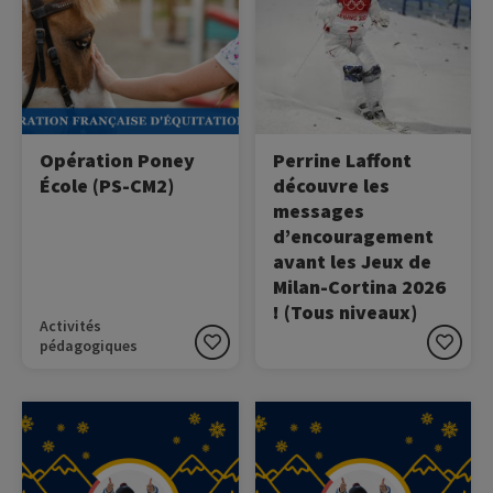
Française d’Équitation, vise
Milan-Cortina 2026, Perrine
à faire découvrir
Laffont, championne
l’équitation aux élèves
française de ski de
dans un cadre
bosses, découvre une
pédagogique et sécurisé.
série de messages
d’encouragement qui lui
sont adressés.
Opération Poney
Perrine Laffont
École (PS-CM2)
découvre les
messages
d’encouragement
avant les Jeux de
Milan-Cortina 2026
! (Tous niveaux)
Activités
pédagogiques
Image
Image
Ecoutez le podcast avec
Ecoutez le podcast avec
Marie Martinod !
Marie Martinod !