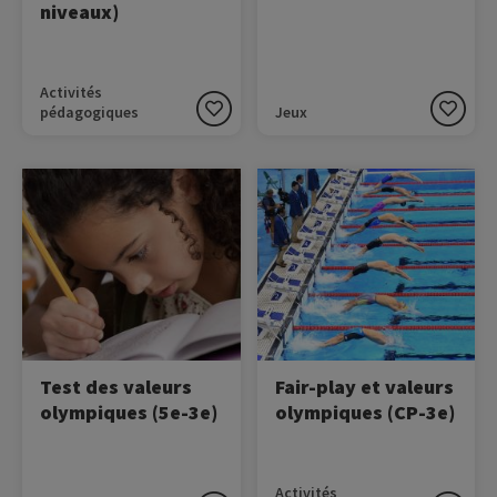
niveaux)
Activités
pédagogiques
Jeux
Image
Image
Ce petit test propose aux
Cette ressource vise, à
participants de mesurer
travers des pistes de
leur niveau d'intégration
réflexion, des activités
des valeurs olympiques
ludiques, des jeux sportifs
dans leur vie en répondant
et des mises en situation,
à un questionnaire à choix
à apprendre et découvrir la
multiples.
notion de fair-play aux
élèves.
Test des valeurs
Fair-play et valeurs
olympiques (5e-3e)
olympiques (CP-3e)
Activités