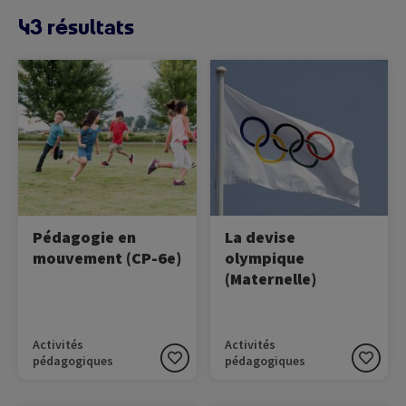
43 résultats
Image
Image
La pédagogie en
La devise des Jeux
mouvement est une
Olympiques est "Ciltius,
méthode d'éducation
altius, fortius", qui signifie
active et participative qui
"Plus vite, plus haut, plus
utilise l'activité physique
fort".
comme outil.
Pédagogie en
La devise
mouvement (CP-6e)
olympique
(Maternelle)
Activités
Activités
pédagogiques
pédagogiques