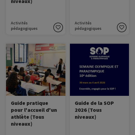
niveaux)
Activités
Activités
pédagogiques
pédagogiques
Image
Image
Cette ressource
Un guide clé-en-main pour
rassemble quelques
vous accompagner dans la
conseils pour accueillir un
SOP 2026 !
athlète dans sa classe.
Guide pratique
Guide de la SOP
pour l'accueil d'un
2026 (Tous
athlète (Tous
niveaux)
niveaux)