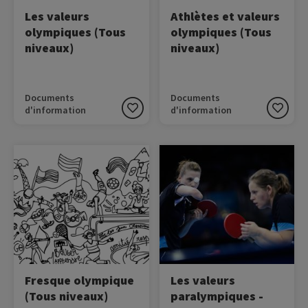
Les valeurs
Athlètes et valeurs
olympiques (Tous
olympiques (Tous
niveaux)
niveaux)
Documents
Documents
d'information
d'information
Image
Image
Prenez part au défi,
I’mPossible est un outil
reconstituez et donnez de
pédagogique produit par
la couleur à cette fresque
le Comité Paralympique
olympique !
International à destination
des enseignants. Il permet
d’introduire les notions de
valeurs paralympiques, de
parasports et de découvrir
des parcours inspirants
Fresque olympique
Les valeurs
d’athlètes du monde.
(Tous niveaux)
paralympiques -